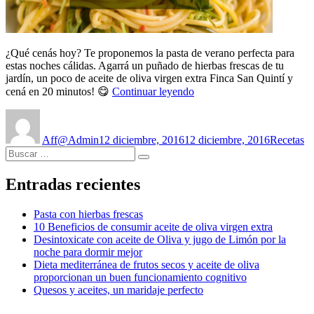
¿Qué cenás hoy? Te proponemos la pasta de verano perfecta para
estas noches cálidas. Agarrá un puñado de hierbas frescas de tu
jardín, un poco de aceite de oliva virgen extra Finca San Quintí y
«Pasta
cená en 20 minutos! 😋
Continuar leyendo
con
Autor
Publicado
Categoría
hierbas
el
frescas»
Aff@Admin
12 diciembre, 2016
12 diciembre, 2016
Recetas
Buscar
Buscar
por:
Entradas recientes
Pasta con hierbas frescas
10 Beneficios de consumir aceite de oliva virgen extra
Desintoxicate con aceite de Oliva y jugo de Limón por la
noche para dormir mejor
Dieta mediterránea de frutos secos y aceite de oliva
proporcionan un buen funcionamiento cognitivo
Quesos y aceites, un maridaje perfecto